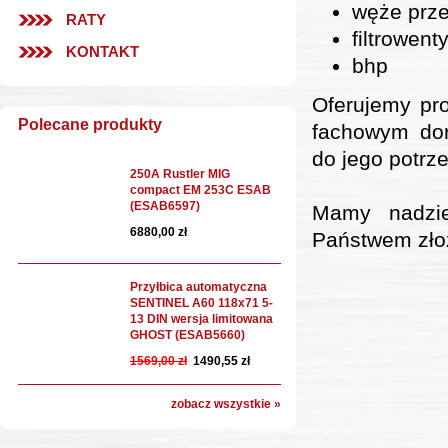
węże prz
RATY
filtrowenty
KONTAKT
bhp
Oferujemy pro
Polecane produkty
fachowym dor
do jego potrze
250A Rustler MIG
compact EM 253C ESAB
(ESAB6597)
Mamy nadzie
6880,00 zł
Państwem złoż
Przyłbica automatyczna
SENTINEL A60 118x71 5-
13 DIN wersja limitowana
GHOST (ESAB5660)
1569,00 zł
1490,55 zł
zobacz wszystkie »