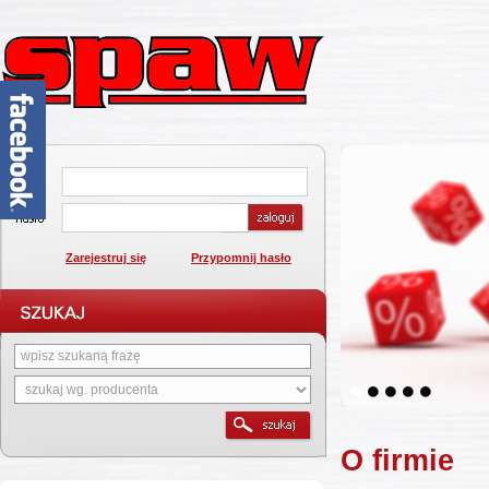
Zarejestruj się
Przypomnij hasło
1
2
3
4
5
O firmie