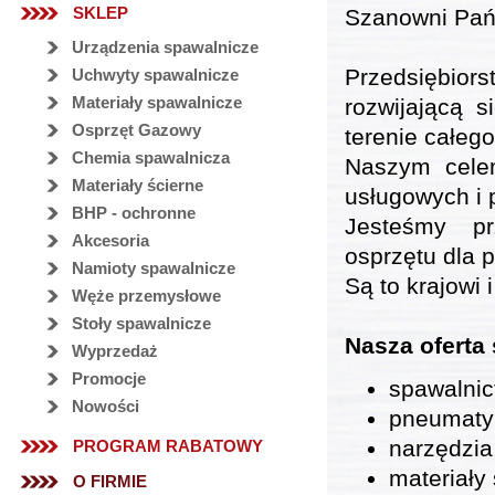
SKLEP
Szanowni Pań
Urządzenia spawalnicze
Przedsiębio
Uchwyty spawalnicze
Materiały spawalnicze
rozwijającą 
Osprzęt Gazowy
terenie całego
Chemia spawalnicza
Naszym celem
Materiały ścierne
usługowych i 
BHP - ochronne
Jesteśmy pr
Akcesoria
osprzętu dla 
Namioty spawalnicze
Są to krajowi 
Węże przemysłowe
Stoły spawalnicze
Nasza oferta
Wyprzedaż
Promocje
spawalnic
Nowości
pneumaty
narzędzia
PROGRAM RABATOWY
materiały 
O FIRMIE