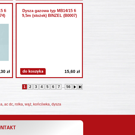
5 fi
Dysza gazowa typ MB14/15 fi
74)
9,5m (stożek) BINZEL (B0007)
,30 zł
15,60 zł
...
1
2
3
4
5
6
7
56
ia
,
ac dc
,
rolka
,
wąż
,
końcówka
,
dysza