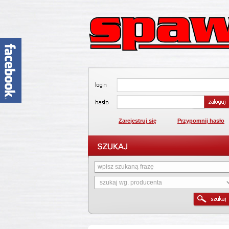
Zarejestruj się
Przypomnij hasło
1
2
3
4