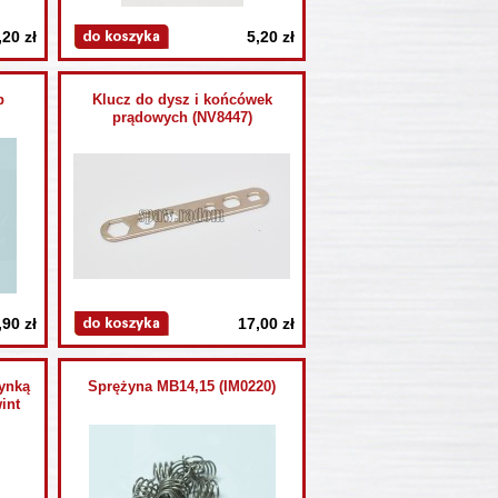
,20 zł
5,20 zł
p
Klucz do dysz i końcówek
prądowych (NV8447)
,90 zł
17,00 zł
ynką
Sprężyna MB14,15 (IM0220)
int