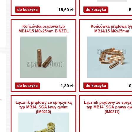
15,60 zł
5
Końcówka prądowa typ
Końcówka prądowa ty
MB14/15 M6x25mm BINZEL
MB14/15 M6x25mm
1,80 zł
0
Łącznik prądowy ze sprężynką
Łącznik prądowy ze spręż
typ MB14, SGA lewy gwint
typ MB14, SGA prawy gw
(IM0210)
(IM0211)