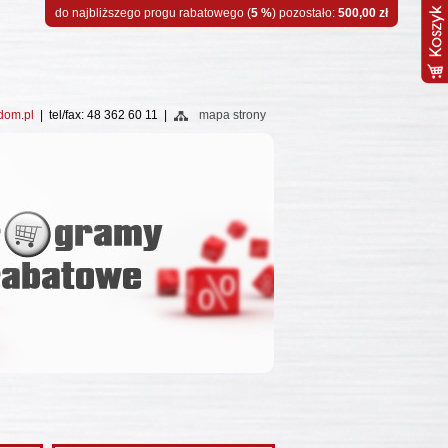
do najbliższego progu rabatowego (
5 %
) pozostało:
500,00 zł
dom.pl
| tel/fax: 48 362 60 11 |
mapa strony