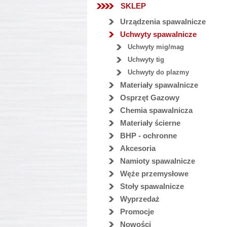
SKLEP
Urządzenia spawalnicze
Uchwyty spawalnicze
Uchwyty mig/mag
Uchwyty tig
Uchwyty do plazmy
Materiały spawalnicze
Osprzęt Gazowy
Chemia spawalnicza
Materiały ścierne
BHP - ochronne
Akcesoria
Namioty spawalnicze
Węże przemysłowe
Stoły spawalnicze
Wyprzedaż
Promocje
Nowości