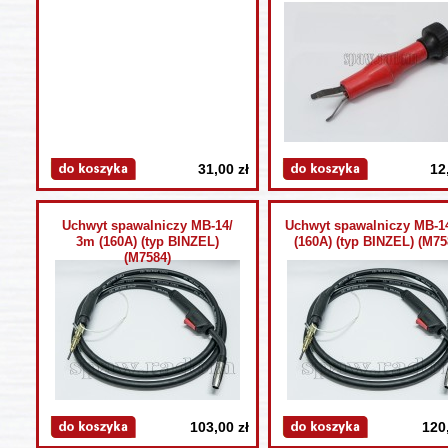
31,00 zł
12
Uchwyt spawalniczy MB-14/
Uchwyt spawalniczy MB-1
3m (160A) (typ BINZEL)
(160A) (typ BINZEL) (M75
(M7584)
103,00 zł
120