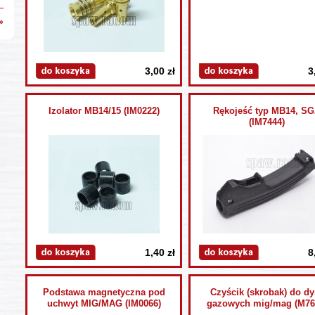
»
3,00 zł
3
Izolator MB14/15 (IM0222)
Rękojeść typ MB14, S
(IM7444)
1,40 zł
8
Podstawa magnetyczna pod
Czyścik (skrobak) do dy
uchwyt MIG/MAG (IM0066)
gazowych mig/mag (M76