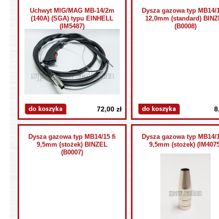
Uchwyt MIG/MAG MB-14/2m
Dysza gazowa typ MB14/1
(140A) (SGA) typu EINHELL
12,0mm (standard) BIN
(IM5487)
(B0008)
72,00 zł
8
Dysza gazowa typ MB14/15 fi
Dysza gazowa typ MB14/1
9,5mm (stożek) BINZEL
9,5mm (stożek) (IM4075
(B0007)