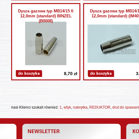
Dysza gazowa typ MB14/15 fi
Dysza gazowa typ MB14/1
12,0mm (standard) BINZEL
12,0mm (standard) (IM40
(B0008)
8,70 zł
3
nasi Klienci szukali również:
1
,
wtyk
,
nakrętka
,
REDUKTOR
,
drut do spawan