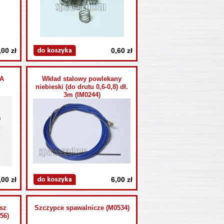
,00 zł
0,60 zł
GA
Wkład stalowy powlekany
niebieski (do drutu 0,6-0,8) dł.
3m (IM0244)
,00 zł
6,00 zł
sz
Szczypce spawalnicze (M0534)
56)