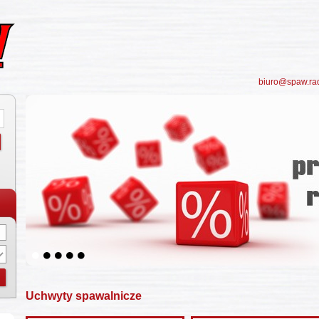
biuro@spaw.ra
5
Uchwyty spawalnicze