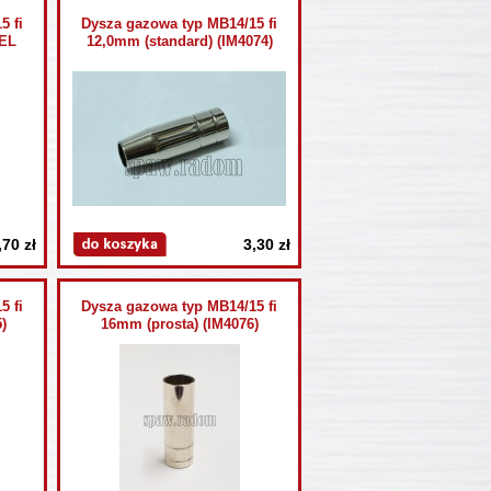
5 fi
Dysza gazowa typ MB14/15 fi
ZEL
12,0mm (standard) (IM4074)
,70 zł
3,30 zł
5 fi
Dysza gazowa typ MB14/15 fi
)
16mm (prosta) (IM4076)