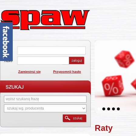
Zarejestruj się
Przypomnij hasło
1
2
3
4
5
Raty