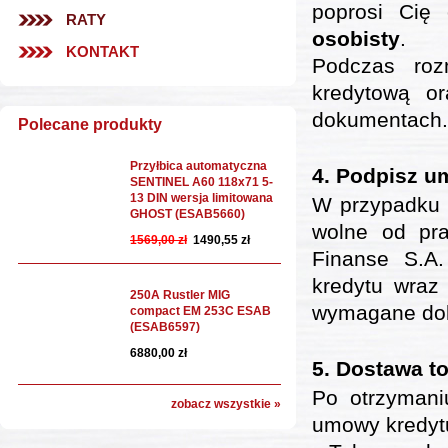
poprosi Cię
RATY
osobisty
.
KONTAKT
Podczas roz
kredytową or
dokumentach.
Polecane produkty
Przyłbica automatyczna
4.
Podpisz u
SENTINEL A60 118x71 5-
13 DIN wersja limitowana
W przypadku 
GHOST (ESAB5660)
wolne od pr
1569,00 zł
1490,55 zł
Finanse S.A
kredytu wraz
250A Rustler MIG
wymagane doku
compact EM 253C ESAB
(ESAB6597)
6880,00 zł
5.
Dostawa t
Po otrzymani
zobacz wszystkie »
umowy kredytu