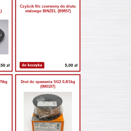
Czyścik filc czerwony do drutu
)
stalowgo BINZEL (B9857)
,50 zł
5,00 zł
/5kg
Drut do spawania SG2 0,8/1kg
(IM0107)