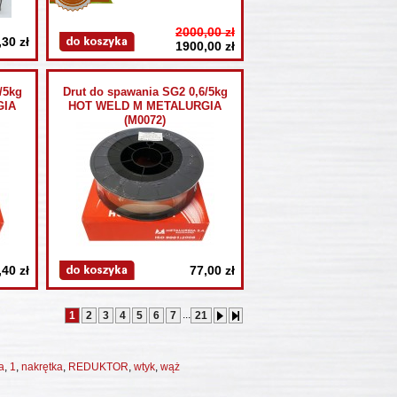
2000,00 zł
,30 zł
1900,00 zł
/5kg
Drut do spawania SG2 0,6/5kg
GIA
HOT WELD M METALURGIA
(M0072)
,40 zł
77,00 zł
...
1
2
3
4
5
6
7
21
a
,
1
,
nakrętka
,
REDUKTOR
,
wtyk
,
wąż