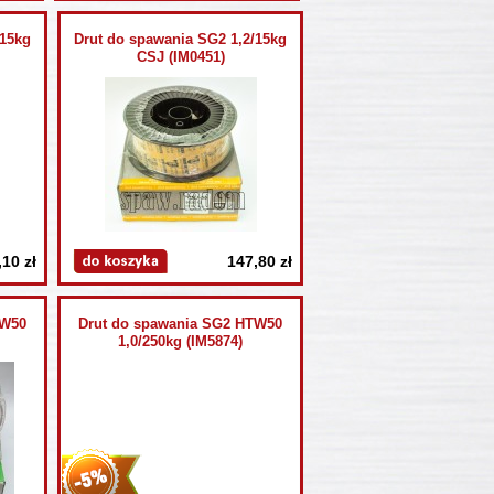
/15kg
Drut do spawania SG2 1,2/15kg
CSJ (IM0451)
,10 zł
147,80 zł
TW50
Drut do spawania SG2 HTW50
1,0/250kg (IM5874)