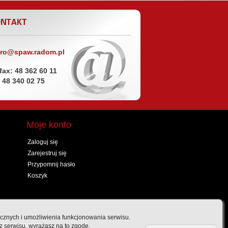
uro@spaw.radom.pl
/fax: 48 362 60 11
: 48 340 02 75
Moje konto
Zaloguj się
Zarejestruj się
Przypomnij hasło
Koszyk
ycznych i umożliwienia funkcjonowania serwisu.
ich udostępnianie
z serwisu, wyrażasz na to zgodę.