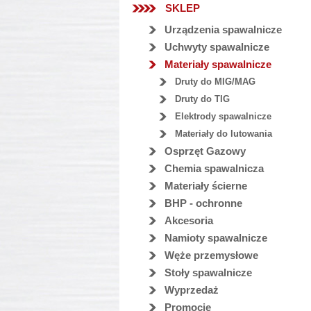
SKLEP
Urządzenia spawalnicze
Uchwyty spawalnicze
Materiały spawalnicze
Druty do MIG/MAG
Druty do TIG
Elektrody spawalnicze
Materiały do lutowania
Osprzęt Gazowy
Chemia spawalnicza
Materiały ścierne
BHP - ochronne
Akcesoria
Namioty spawalnicze
Węże przemysłowe
Stoły spawalnicze
Wyprzedaż
Promocje