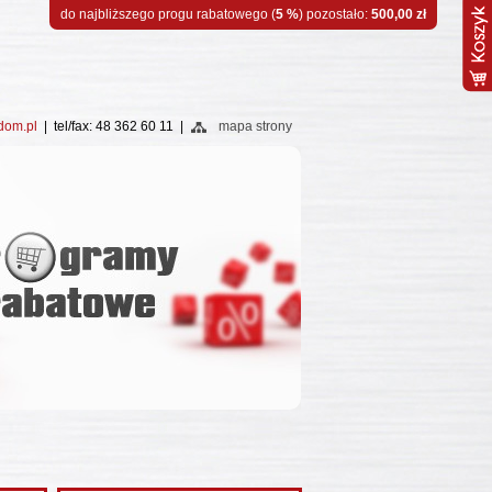
do najbliższego progu rabatowego (
5 %
) pozostało:
500,00 zł
dom.pl
| tel/fax: 48 362 60 11 |
mapa strony