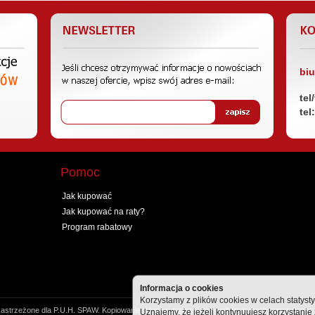
bi
tel
tel
Pomoc
Jak kupować
Jak kupować na raty?
Program rabatowy
Informacja o cookies
Korzystamy z plików cookies w celach statyst
astrzeżone dla P.U.H. SPAW. Kopiowanie tekstów zamieszczonych na łamach serwisu oraz 
Uznajemy, że jeżeli kontynuujesz korzystanie 