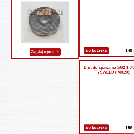
149,
Zapytaj o produkt
Drut do spawania SG2 1,0/
TYSWELD (IM0158)
159,