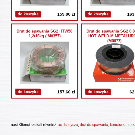
159,00 zł
163
Drut do spawania SG2 HTW50
Drut do spawania SG2 0,8
1,2/16kg (IM0357)
HOT WELD M METALUR
(M0073)
157,60 zł
62
nasi Klienci szukali również:
ac dc
,
dysza
,
drut do spawania
,
końcówka
,
rolk