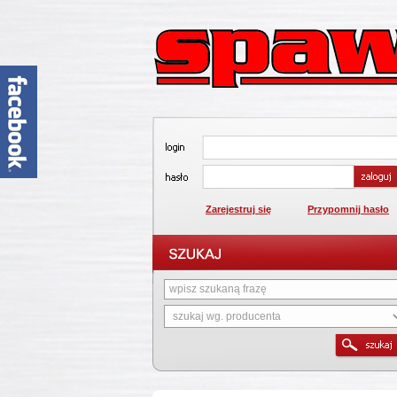
Zarejestruj się
Przypomnij hasło
1
2
3
4