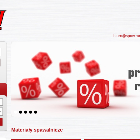
biuro@spaw.ra
5
Materiały spawalnicze