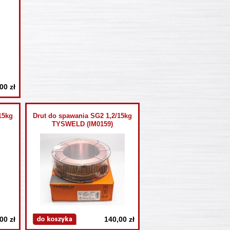
00 zł
15kg
Drut do spawania SG2 1,2/15kg
TYSWELD (IM0159)
00 zł
140,00 zł