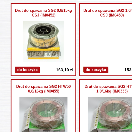
Drut do spawania SG2 0,8/15kg
Drut do spawania SG2 1,0
CSJ (IM0452)
CSJ (IM0450)
163,10 zł
153
Drut do spawania SG2 HTW50
Drut do spawania SG2 H
0,8/16kg (IM0455)
1,0/16kg (IM0333)