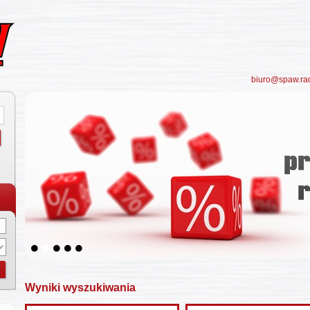
biuro@spaw.ra
5
Wyniki wyszukiwania