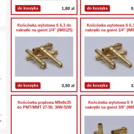
1,80 zł
0
Końcówka wylotowa fi 6,3 do
Końcówka wylotowa fi 6,
nakrętki na gwint 1/4" (IM0125)
nakrętki na gwint 1/4" (IM
3,50 zł
3
Końcówka prądowa M8x8x35
Końcówka wylotowa fi 9
do PMT/MMT 27-50, 30W-52W
nakrętki na gwint 3/8" (IM
»