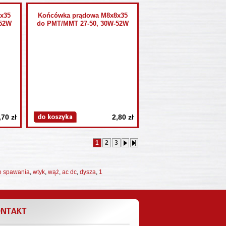
x35
Końcówka prądowa M8x8x35
-52W
do PMT/MMT 27-50, 30W-52W
,70 zł
2,80 zł
1
2
3
do spawania
,
wtyk
,
wąż
,
ac dc
,
dysza
,
1