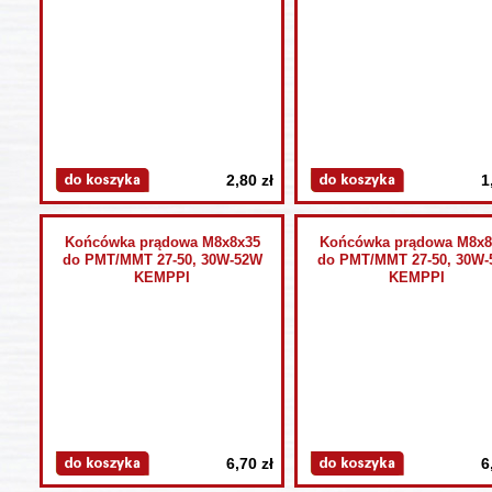
2,80 zł
1
Końcówka prądowa M8x8x35
Końcówka prądowa M8x8
do PMT/MMT 27-50, 30W-52W
do PMT/MMT 27-50, 30W
KEMPPI
KEMPPI
6,70 zł
6