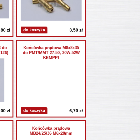
,80 zł
3,50 zł
3 do
Końcówka prądowa M8x8x35
0126)
do PMT/MMT 27-50, 30W-52W
KEMPPI
,00 zł
6,70 zł
Końcówka prądowa
MB24/25/36 M6x28mm