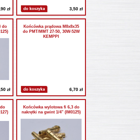
,90 zł
3,50 zł
3 do
Końcówka prądowa M8x8x35
0125)
do PMT/MMT 27-50, 30W-52W
KEMPPI
,50 zł
6,70 zł
 do
Końcówka wylotowa fi 6,3 do
0127)
nakrętki na gwint 1/4" (IM0125)