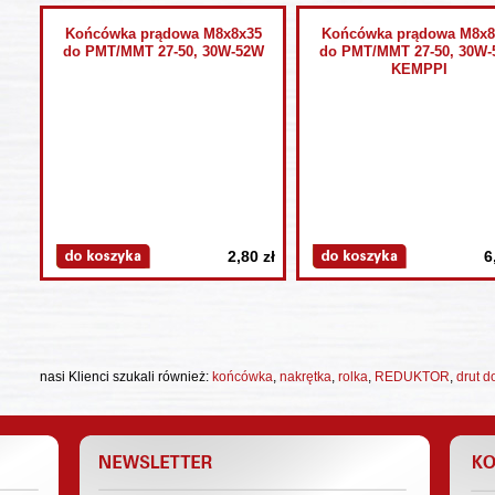
Końcówka prądowa M8x8x35
Końcówka prądowa M8x8
do PMT/MMT 27-50, 30W-52W
do PMT/MMT 27-50, 30W
KEMPPI
2,80 zł
6
nasi Klienci szukali również:
końcówka
,
nakrętka
,
rolka
,
REDUKTOR
,
drut 