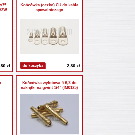
x35
Końcówka (oczko) CU do kabla
-52W
spawalniczego
,80 zł
2,80 zł
p
Końcówka wylotowa fi 6,3 do
nakrętki na gwint 1/4" (IM0125)