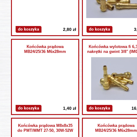
2,80 zł
3
Końcówka prądowa
Końcówka wylotowa fi 6,
MB24/25/36 M6x28mm
nakrętki na gwint 3/8" (IM
1,40 zł
16
Końcówka prądowa M8x8x35
Końcówka prądowa
do PMT/MMT 27-50, 30W-52W
MB24/25/36 M6x28mm