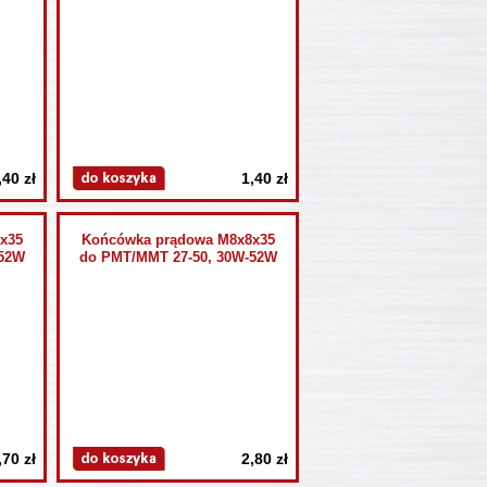
,40 zł
1,40 zł
x35
Końcówka prądowa M8x8x35
-52W
do PMT/MMT 27-50, 30W-52W
,70 zł
2,80 zł