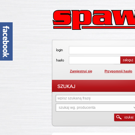
Zarejestruj się
Przypomnij hasło
1
2
3
4