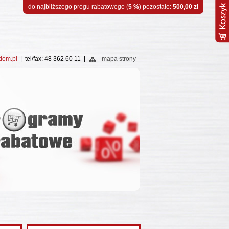
do najbliższego progu rabatowego (
5 %
) pozostało:
500,00 zł
dom.pl
| tel/fax: 48 362 60 11 |
mapa strony