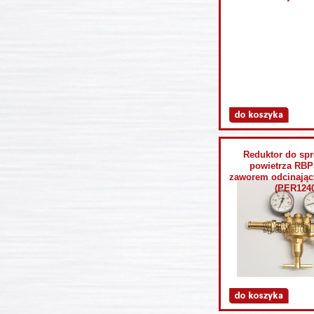
Reduktor do sp
powietrza RBPs
zaworem odcinają
(PER1240