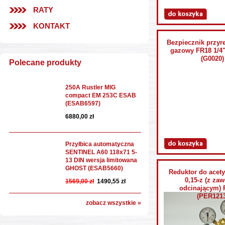
RATY
KONTAKT
Bezpiecznik przyr
gazowy FR18 1/4"
(G0020)
Polecane produkty
250A Rustler MIG
compact EM 253C ESAB
(ESAB6597)
6880,00 zł
Przyłbica automatyczna
SENTINEL A60 118x71 5-
13 DIN wersja limitowana
GHOST (ESAB5660)
Reduktor do acet
0,15-z (z za
1569,00 zł
1490,55 zł
odcinającym)
(PER1213
zobacz wszystkie »