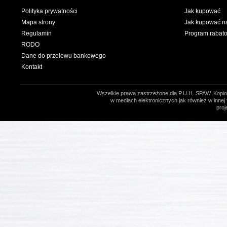
Polityka prywatności
Jak kupować
Mapa strony
Jak kupować na
Regulamin
Program rabat
RODO
Dane do przelewu bankowego
Kontakt
Wszelkie prawa zastrzeżone dla P.U.H. SPAW. Kopio
w mediach elektronicznych jak również w innej 
proj