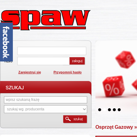
Zarejestruj się
Przypomnij hasło
1
2
3
4
5
Osprzęt Gazowy
»