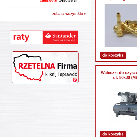
1569,00 zł
1490,55 zł
zobacz wszystkie »
Wałeczki do czysz
dł. 80x30 (M