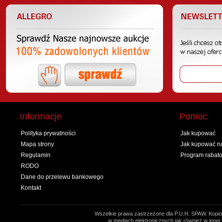
Informacje
Pomoc
Polityka prywatności
Jak kupować
Mapa strony
Jak kupować na
Regulamin
Program rabat
RODO
Dane do przelewu bankowego
Kontakt
Wszelkie prawa zastrzeżone dla P.U.H. SPAW. Kopio
w mediach elektronicznych jak również w innej 