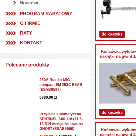
Nowości
PROGRAM RABATOWY
O FIRMIE
RATY
KONTAKT
Końcówka wylotowa
nakrętki na gwint 1
Polecane produkty
250A Rustler MIG
compact EM 253C ESAB
(ESAB6597)
6880,00 zł
Przyłbica automatyczna
SENTINEL A60 118x71 5-
13 DIN wersja limitowana
GHOST (ESAB5660)
Końcówka wylotowa
nakrętki na gwint 3