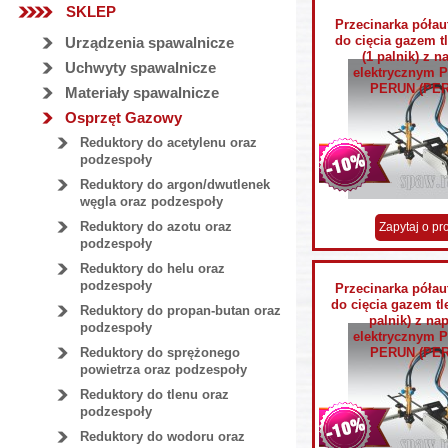
SKLEP
Przecinarka póła
do cięcia gazem t
Urządzenia spawalnicze
(1 palnik) z 
Uchwyty spawalnicze
elektrycznym 
PERUN (PER
Materiały spawalnicze
Osprzęt Gazowy
Reduktory do acetylenu oraz
podzespoły
Reduktory do argon/dwutlenek
węgla oraz podzespoły
Reduktory do azotu oraz
Zapytaj o pr
podzespoły
Reduktory do helu oraz
podzespoły
Przecinarka póła
do cięcia gazem tl
Reduktory do propan-butan oraz
palnik) z n
podzespoły
elektrycznym 
Reduktory do sprężonego
PERUN (PER
powietrza oraz podzespoły
Reduktory do tlenu oraz
podzespoły
Reduktory do wodoru oraz