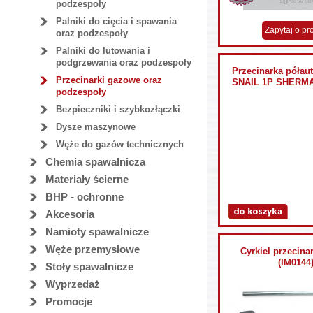
podzespoły
Palniki do cięcia i spawania
Zapytaj o pr
oraz podzespoły
Palniki do lutowania i
podgrzewania oraz podzespoły
Przecinarka półau
Przecinarki gazowe oraz
SNAIL 1P SHERMA
podzespoły
Bezpieczniki i szybkozłączki
Dysze maszynowe
Węże do gazów technicznych
Chemia spawalnicza
Materiały ścierne
BHP - ochronne
Akcesoria
Namioty spawalnicze
Węże przemysłowe
Cyrkiel przecina
(IM0144
Stoły spawalnicze
Wyprzedaż
Promocje