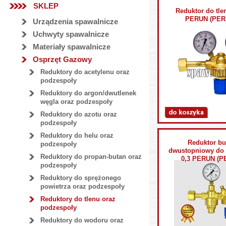
SKLEP
Reduktor do tle
PERUN (PER
Urządzenia spawalnicze
Uchwyty spawalnicze
Materiały spawalnicze
Osprzęt Gazowy
Reduktory do acetylenu oraz
podzespoły
Reduktory do argon/dwutlenek
węgla oraz podzespoły
Reduktory do azotu oraz
podzespoły
Reduktory do helu oraz
Reduktor bu
podzespoły
dwustopniowy do 
Reduktory do propan-butan oraz
0,3 PERUN (P
podzespoły
Reduktory do sprężonego
powietrza oraz podzespoły
Reduktory do tlenu oraz
podzespoły
Reduktory do wodoru oraz