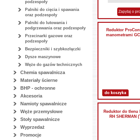
podzespoły
Palniki do cięcia i spawania
Zapytaj o pr
oraz podzespoły
Palniki do lutowania i
podgrzewania oraz podzespoły
Reduktor ProCont
manometrami GC
Przecinarki gazowe oraz
podzespoły
Bezpieczniki i szybkozłączki
Dysze maszynowe
Węże do gazów technicznych
Chemia spawalnicza
Materiały ścierne
BHP - ochronne
Akcesoria
Namioty spawalnicze
Węże przemysłowe
Reduktor do tlenu
RH SHERMAN (
Stoły spawalnicze
Wyprzedaż
Promocje