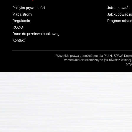
Polityka prywatności
Jak kupować
Mapa strony
Jak kupować na
Regulamin
Program rabat
RODO
Dane do przelewu bankowego
Kontakt
Wszelkie prawa zastrzeżone dla P.U.H. SPAW. Kopio
w mediach elektronicznych jak również w innej 
proj