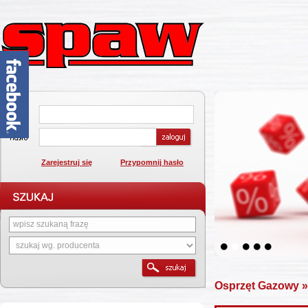
Zarejestruj się
Przypomnij hasło
1
2
3
4
5
Osprzęt Gazowy
»