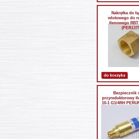
Nakrętka do ł
wlotowego do r
tlenowego RB
(PER1375
Bezpiecznik 
przyreduktorowy t
10-1 G1/4RH PERU