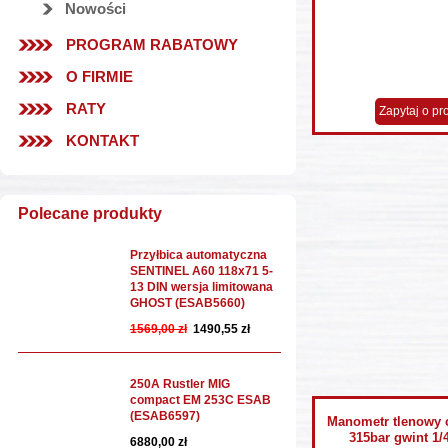
Nowości
PROGRAM RABATOWY
O FIRMIE
RATY
Zapytaj o pr
KONTAKT
Polecane produkty
Przyłbica automatyczna
SENTINEL A60 118x71 5-
13 DIN wersja limitowana
GHOST (ESAB5660)
1569,00 zł
1490,55 zł
250A Rustler MIG
compact EM 253C ESAB
(ESAB6597)
Manometr tlenowy 
315bar gwint 1
6880,00 zł