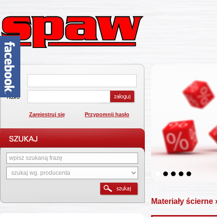
Zarejestruj się
Przypomnij hasło
1
2
3
4
5
Materiały ścierne
»