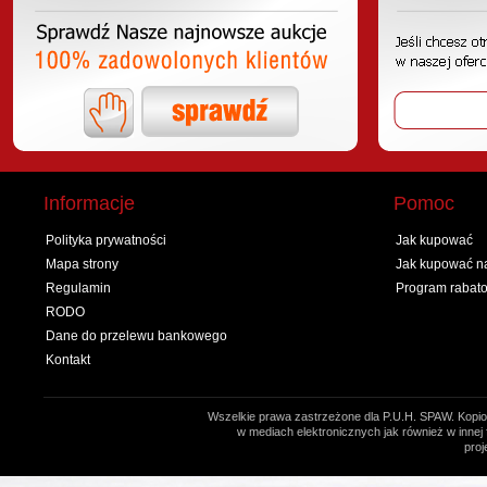
Informacje
Pomoc
Polityka prywatności
Jak kupować
Mapa strony
Jak kupować na
Regulamin
Program rabat
RODO
Dane do przelewu bankowego
Kontakt
Wszelkie prawa zastrzeżone dla P.U.H. SPAW. Kopio
w mediach elektronicznych jak również w innej 
proj