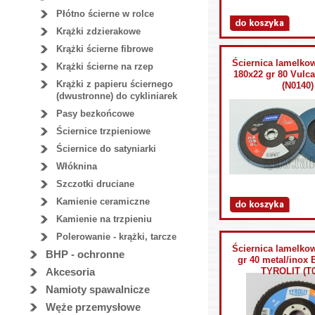
Płótno ścierne w rolce
Krążki zdzierakowe
Krążki ścierne fibrowe
Ściernica lamelkow
Krążki ścierne na rzep
180x22 gr 80 Vul
Krążki z papieru ściernego
(N0140)
(dwustronne) do cykliniarek
Pasy bezkońcowe
Ściernice trzpieniowe
Ściernice do satyniarki
Włóknina
Szczotki druciane
Kamienie ceramiczne
Kamienie na trzpieniu
Polerowanie - krążki, tarcze
Ściernica lamelkow
BHP - ochronne
gr 40 metal/inox
Akcesoria
TYROLIT (T0
Namioty spawalnicze
Węże przemysłowe