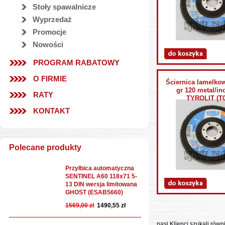
Stoły spawalnicze
Wyprzedaż
Promocje
Nowości
PROGRAM RABATOWY
O FIRMIE
Ściernica lamelkow
gr 120 metal/in
RATY
TYROLIT (T0
KONTAKT
Polecane produkty
Przyłbica automatyczna
SENTINEL A60 118x71 5-
13 DIN wersja limitowana
GHOST (ESAB5660)
1569,00 zł
1490,55 zł
nasi Klienci szukali równ