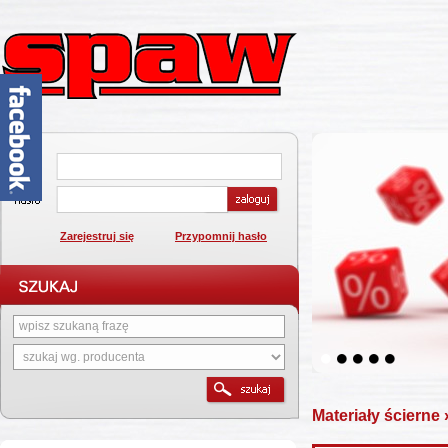
Zarejestruj się
Przypomnij hasło
1
2
3
4
5
Materiały ścierne