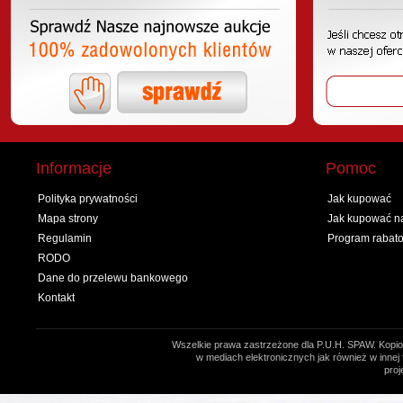
Informacje
Pomoc
Polityka prywatności
Jak kupować
Mapa strony
Jak kupować na
Regulamin
Program rabat
RODO
Dane do przelewu bankowego
Kontakt
Wszelkie prawa zastrzeżone dla P.U.H. SPAW. Kopio
w mediach elektronicznych jak również w innej 
proj