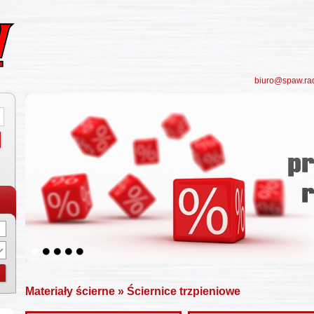
biuro@spaw.ra
5
Materiały ścierne
» Ściernice trzpieniowe