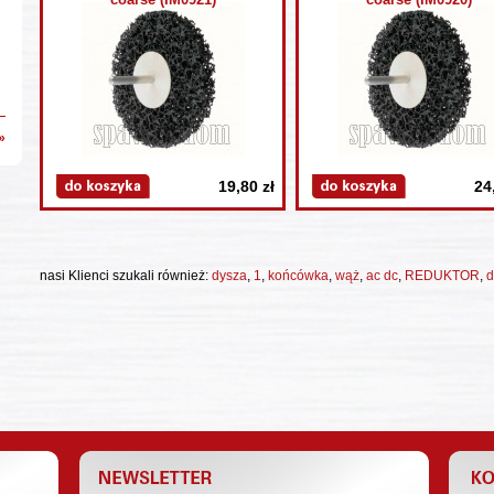
»
19,80 zł
24
nasi Klienci szukali również:
dysza
,
1
,
końcówka
,
wąż
,
ac dc
,
REDUKTOR
,
d