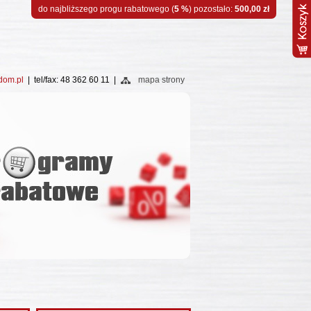
do najbliższego progu rabatowego (
5 %
) pozostało:
500,00 zł
dom.pl
| tel/fax: 48 362 60 11 |
mapa strony