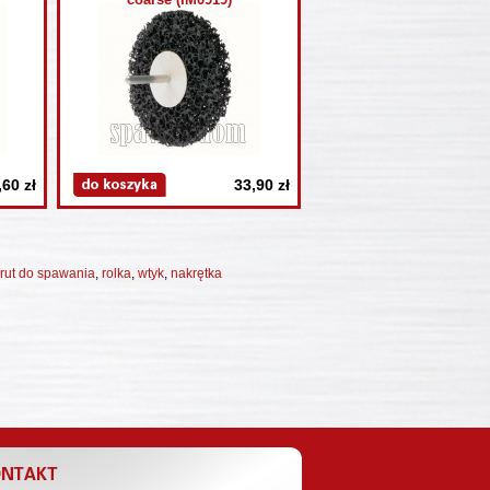
,60 zł
33,90 zł
rut do spawania
,
rolka
,
wtyk
,
nakrętka