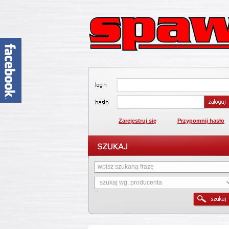
Zarejestruj się
Przypomnij hasło
1
2
3
4