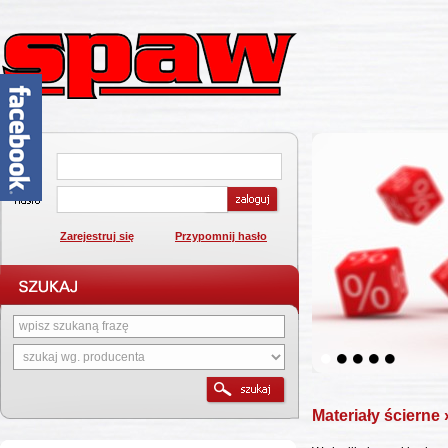
Zarejestruj się
Przypomnij hasło
1
2
3
4
5
Materiały ścierne
»