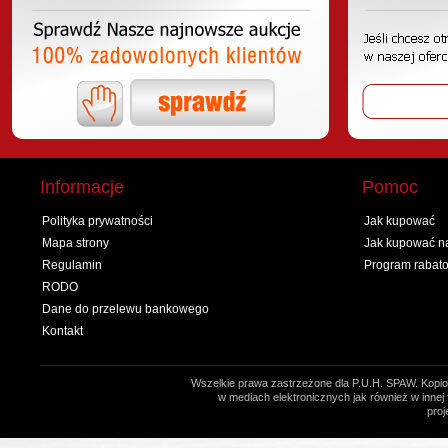
Informacje
Pomoc
Polityka prywatności
Jak kupować
Mapa strony
Jak kupować na
Regulamin
Program rabat
RODO
Dane do przelewu bankowego
Kontakt
Wszelkie prawa zastrzeżone dla P.U.H. SPAW. Kopio
w mediach elektronicznych jak również w innej 
proj